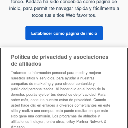
fondo.
Kadaza ha sido concebida como página de
inicio, para permitirte navegar rápida y fácilmente a
todos tus sitios Web favoritos.
Establecer como página de inicio
Política de privacidad y asociaciones
Sobre Kadaza
de afiliados
Tratamos tu información personal para medir y mejorar
nuestros sitios y servicios, para ayudar a nuestras
campañas de marketing y para ofrecer contenido y
publicidad personalizados. Al hacer clic en el botón de la
derecha, podrás ejercer tus derechos de privacidad. Para
saber más, consulta nuestro aviso de privacidad. Cuando
Tus derechos de privacidad
usted hace clic en enlaces a diversos comerciantes en este
sitio y realiza una compra, esto puede resultar en que este
sitio gane una comisión. Los programas de afiliados y
©2026 Kadaza -
Privacidad
-
Condiciones
afiliaciones incluyen, entre otros, eBay Partner Network &
Amazon.