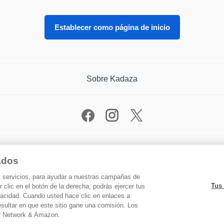
Establecer como página de inicio
Sobre Kadaza
Tus derechos de privacidad
iados
 y servicios, para ayudar a nuestras campañas de
©2026 Kadaza -
Privacidad
-
Condiciones
Tus
 clic en el botón de la derecha, podrás ejercer tus
vacidad. Cuando usted hace clic en enlaces a
esultar en que este sitio gane una comisión. Los
ner Network & Amazon.