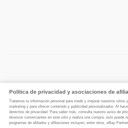
Política de privacidad y asociaciones de afil
Tratamos tu información personal para medir y mejorar nuestros sitios
marketing y para ofrecer contenido y publicidad personalizados. Al hacer
derechos de privacidad. Para saber más, consulta nuestro aviso de pri
diversos comerciantes en este sitio y realiza una compra, esto puede r
Establecer como página de inicio
Todas las categorias
programas de afiliados y afiliaciones incluyen, entre otros, eBay Part